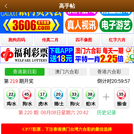
高手帖
跑狗四码
传真二肖
四不像图
红字六肖
CP77彩票，下注香港澳门台湾六合彩的最佳选择